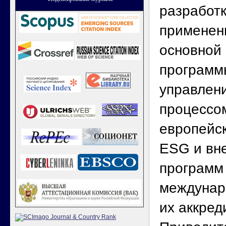
разработк
применен
основной
программы
управлен
процессо
европейс
ESG и вн
программ
междунар
их аккред