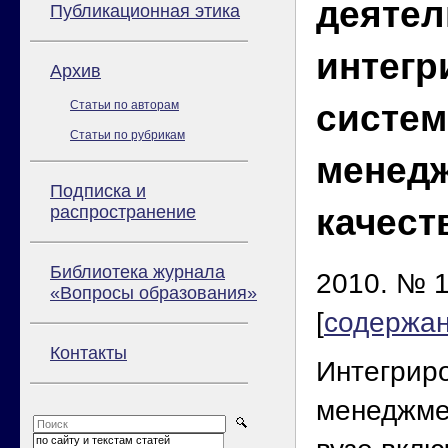
деятел
Публикационная этика
интегр
Архив
систем
Статьи по авторам
Статьи по рубрикам
менед
Подписка и
качест
распространение
Библиотека журнала
2010. № 1
«Вопросы образования»
[
содержа
Контакты
Интегрир
менеджме
по сайту и текстам статей