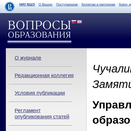
НИУ ВШЭ
О Вышке
Поступающим
Коллегам и партнерам
Книги, 
О журнале
Чучалин
Редакционная коллегия
Замяти
Условия публикации
Управ
Регламент
опубликования статей
образо