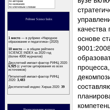
вузе вклю
по авторам
по названию
по ключевым словам
стратегич
управлен
Рейтинг Science Index
качества 
основе ст
1 место
— в рубрике «Народное
образование и педагогика» (2020)
9001:2008
10 место
— в общем рейтинге
SCIENCE INDEX за 2020 год
образова
(более 4000 журналов)
Двухлетний импакт-фактор РИНЦ 2020:
процесса,
6,925
(с учетом цитирования из всех
источников)
декомпоз
Пятилетний импакт-фактор РИНЦ
2020:
3,483
составля
Десятилетний индекс Хирша 2020
:
39
планиров
компетенц
Индексирование журнала