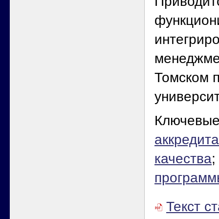
Приводит
функцион
интегрир
менеджме
Томском 
университ
Ключевые
аккредит
качества
программ
Текст с